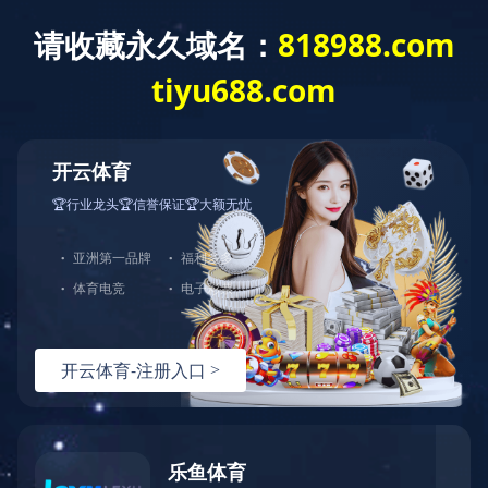
当前位置：首页
产品展厅
QJ系列潜水电泵
QJ系列潜水电泵
中
型


产品概述：
我公司生产QJ系列井用潜水电泵由潜水电机和潜水泵组合而成。符合GB/2817-91、GB/T2818-91的有关规定。特点是电机和水泵联接在一起，潜入水中运转，
具有无噪声，不污染水质，不需要泵房，占用空间小，投资少，使用可靠，维修方便，高效节能的特点。

查看产品参数
型号意义