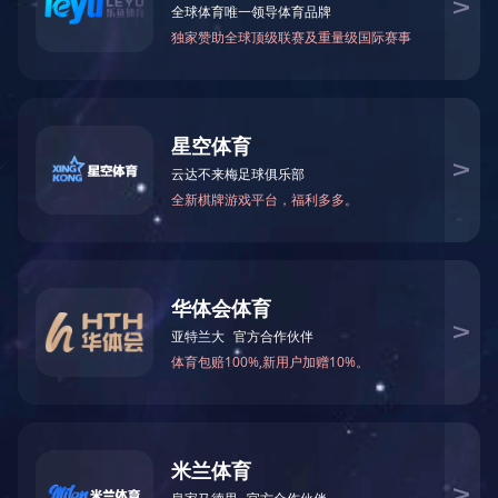
性能范围
3
流量：6.3-1450m
/h
扬程：17-1990m
结构说明
D、DG、MD、DF等系列为卧式安装，吸入口水平(DG垂直向上)，排出口垂直向上。泵的吸入段、中段、吐出段用拉紧螺栓联结成一体。泵由吸入段、中段、吐出段、叶
轮、轴、导叶、导叶套和平衡盘等主要零部件组成。转子的轴向力由平衡盘平衡，轴承采用滚动轴承，用润滑脂润滑。轴封采用填料密封或机械密封。在密封腔中通入
有一定压力的水起水封作用。从驱动端方向看，泵为顺时针方向旋转。
主要用途
DG 型泵供输送清水或物理及化学性质类似于清水的其它液体之用。介质温度不大于104℃，适用于小型锅炉给水或输送热水和类似热水的介质。
辽ICP备09009061号-1
辽公网安备000000
版权所有：开云网页版页面
技术支持：辽宁华睿科技有限公司
地址：
辽宁省葫芦岛市高桥经济开发区
九州网页版登录入口
|
九游·官方网站
|
多宝手机网页版登录入口
|
米兰体育网页版登录界面中国有限公司
|
开云手机入口官网
|
乐
竞
|
FH手机平台
|
星空体育平台官方网站
|
华体会官方端网站登
录入口
|


