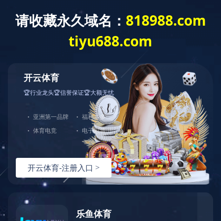
当前位置：首页
新闻资讯
行业动态
离心泵常见故障与处理
来源：通达泵业，多级离心泵生产厂家
时间：2023-11-10
葫芦岛水泵厂通达泵业同您分享离心泵常见故障与处理：