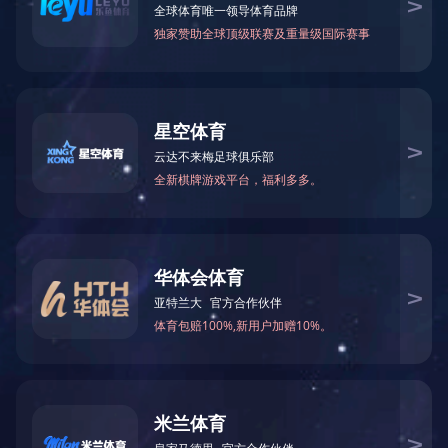
离心泵
流量扬程降低 1.泵内或吸入管内有气体(重新灌泵) 2.泵内或管路有杂物堵塞(检查清理)
电流超高 转子与泵体摩擦(解体修理)
离心泵
振动值增大 1.泵轴与原动机对中不良(重新校) 2.轴承磨损严重(正更) 3.转子部分不平衡(换检查消除) 4.地脚螺栓松动(紧固螺栓) 5.泵抽空(工艺调整矫直)
6.轴弯曲(更换) 7.泵内部磨擦(检查消除) 8.转子零件松动或破损(紧固检查) 9.叶轮中有异物(消除异物)
离心泵
机械密封泄漏严重 1．机械密封损坏或安装不当(检查更换) 2.封液压力不当(调整) 3.操作波动大(稳定操作重新校正校验) 4.泵轴与原动机对中不良(找正) 5.
轴弯曲或轴承损坏(更换)
离心泵
轴承温度过高 1.轴承箱内油过少或太赃(加油换油) 2.润滑油变质(换润滑油) 3.轴承冷却效果不好(检查调整) 4.转子不平衡或偏心(检查消除) 5.轴承损伤(检
查更换)
离心
泵输不出液体 1.总扬程与泵额定扬程不符(换泵) 2.管路漏气(检查消除) 3.泵转向不对(调整转向) 4.吸入扬程过高或灌注高不够(降低安装、增入口压) 5.泵内或
管路内有气体(灌泵排气)
以上是
葫芦岛水泵厂通达泵业同您分享的内容，希望对您有所帮助。
返回列表

上一篇
潜水排污泵介绍（一）
下一篇
水泵扬程与流量如何计算
辽ICP备09009061号-1
辽公网安备000000
版权所有：开云网页版页面
技术支持：辽宁华睿科技有限公司
地址：
辽宁省葫芦岛市高桥经济开发区
九州网页版登录入口
|
九游·官方网站
|
多宝手机网页版登录入口
|
米兰体育网页版登录界面中国有限公司
|
开云手机入口官网
|
乐
竞
|
FH手机平台
|
星空体育平台官方网站
|
华体会官方端网站登
录入口
|


