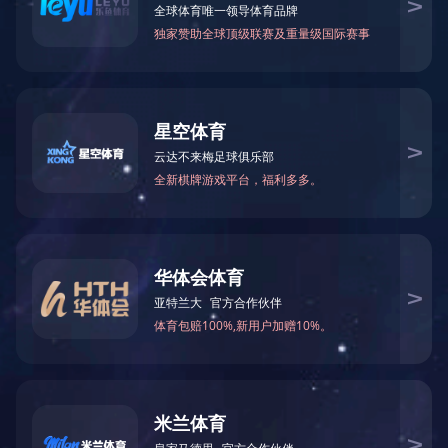
返回列表

上一篇
多级泵联轴器同心度,平行度故障解决方法
下一篇
TDOS型双吸中开离心泵产品特征及用途
辽ICP备09009061号-1
辽公网安备000000
版权所有：开云网页版页面
技术支持：辽宁华睿科技有限公司
地址：
辽宁省葫芦岛市高桥经济开发区
九州网页版登录入口
|
九游·官方网站
|
多宝手机网页版登录入口
|
米兰体育网页版登录界面中国有限公司
|
开云手机入口官网
|
乐
竞
|
FH手机平台
|
星空体育平台官方网站
|
华体会官方端网站登
录入口
|


