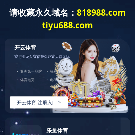
当前位置：首页
新闻资讯
公司新闻
离心泵充水方法
来源：http://tdpump.com/
时间：2022-01-26
离心泵人充水方法主要分自动与人工充水两种方式。离心泵(除自吸泵外) 在启动前都要把水泵和进水管内灌满水，否则水泵是无法扬水工作的。离心泵启动后不出
水，往往是由于泵中空气没有被排净、水没有被充满所致。启动前的充水方法主要有两种：一种是采用装配底阀充水，底阀为单向阀，装在进水管的进口，这种方法的
缺点是底阀水头损失较大，影响了水泵的装置效率;另一种是无底阀充水，此法的最大优点是节能，相对于有底阀的泵站可节能10%～15%。下面介绍几种离心泵的充水
方法，供用户在运行水泵时选择。
自行引水充水法 对于采用半淹没式的泵房(即进水管和水泵泵顶的高程均在进水池水面以下的泵站)，水可自行引入水泵中而不必人工灌引水。这种泵站的缺点是没
有充分利用水泵 的吸水能力，同时水泵安装高程降低，不仅增大了基础的开挖量，而且运行管理也较不便;但优点也较明显，即易于实现泵站的自动化，时效性较强。
人工充水法 对于进水管直径小于300mm的小型泵站，在进水管的进口通常设有底阀，一般多采用人工充水法，即从水泵壳上部的专用充水排气孔处由充水漏斗(或一
个去掉瓶底的倒立的普通瓶子)充水。对于进水管直径小于300mm的小型泵站，在进水管的进口通常设有底阀，也可以从水泵的出水管口(出水管路较短的泵站)向泵中充
水。由于无需购买其他充水设备，在目前农村小型泵站中，这种充水方法比较普遍。